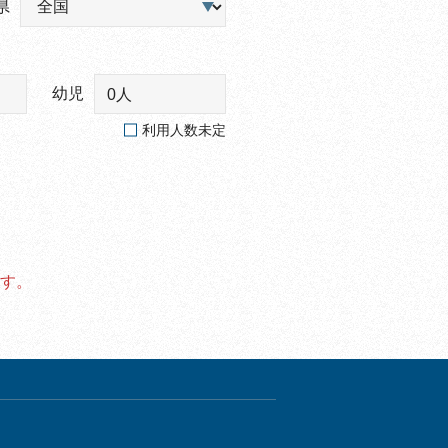
県
幼児
0人
利用人数未定
す。