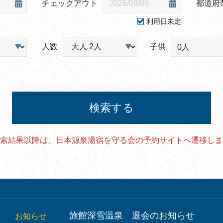
チェックアウト
都道府
利用日未定
人数
子供
0人
検索する
索結果以降は、日本源泉湯宿を守る会の予約サイトへ遷移しま
旅館深雪温泉 退会のお知らせ
お知らせ