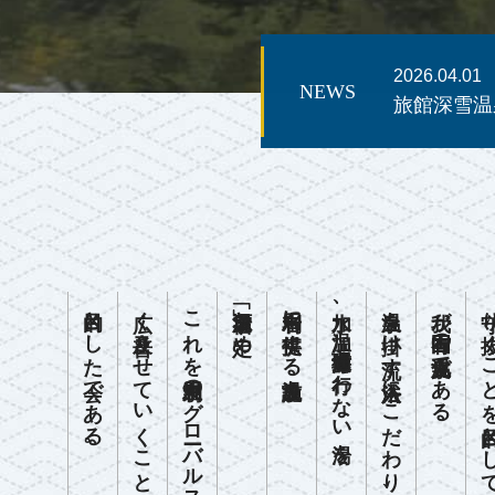
2026.04.01
NEWS
旅館深雪温
目的とした会である。
広く普及させていくことを
これを温泉利用のグローバルスタンダードとして
「源泉湯宿」と定め
利用者に提供する温泉施設を
加水、加温、循環濾過等を行わない湯を
温泉を掛け流す入浴法にこだわり、
我が国固有の温泉文化である
守り抜くことを目的として発足