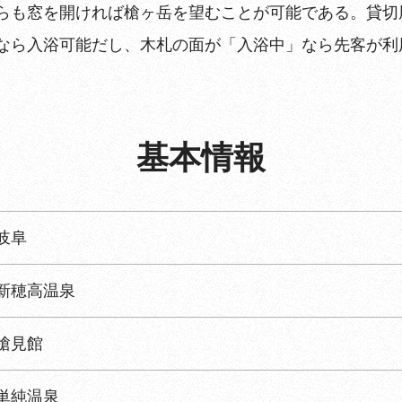
らも窓を開ければ槍ヶ岳を望むことが可能である。貸切
なら入浴可能だし、木札の面が「入浴中」なら先客が利
基本情報
岐阜
新穂高温泉
槍見館
単純温泉