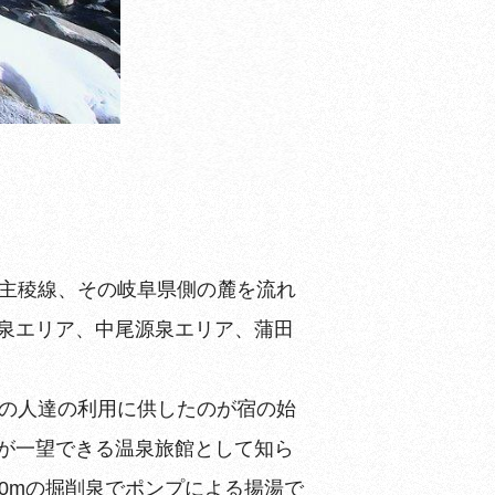
ぶ主稜線、その岐阜県側の麓を流れ
泉エリア、中尾源泉エリア、蒲田
元の人達の利用に供したのが宿の始
が一望できる温泉旅館として知ら
0mの掘削泉でポンプによる揚湯で