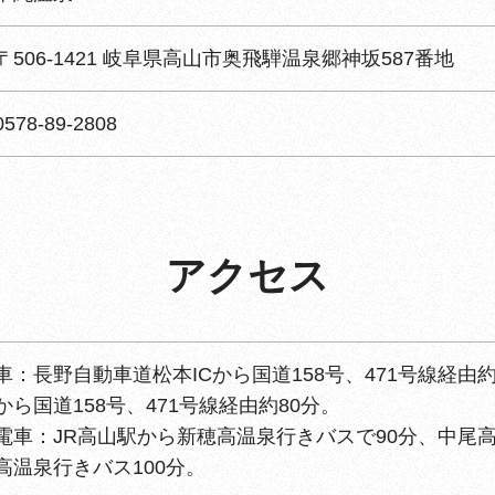
〒506-1421 岐阜県高山市奥飛騨温泉郷神坂587番地
0578-89-2808
アクセス
車：長野自動車道松本ICから国道158号、471号線経由
から国道158号、471号線経由約80分。
電車：JR高山駅から新穂高温泉行きバスで90分、中尾
高温泉行きバス100分。