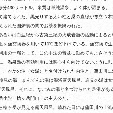
は毎分430リットル。泉質は単純温泉、よく体が温まる。
て建てられた。黒光りする太い柱と梁の直線が際立つ木
えられた囲炉裏の間でお茶を振舞われた。
あるいは白亜紀から古第三紀の火成岩類の活動によるとい
温度を熱交換器を用いて10℃ほど下げている。熱交換で
利用の一環として、この手法の普及に勤めてもよさそう
に、温泉熱の有効利用には関心すら向けてないように思
）、かかの湯（女湯）と名付けられた内湯と、蒲田川に
。槍見の湯、まんてんの湯は混浴露天風呂、岩見の湯は
露天風呂、それに、なごみの湯と名づけられた足湯があ
岳小説「槍ヶ岳開山」の主人公だ。
ら槍ヶ岳が見える露天風呂。晴れた日には蒲田川の上流