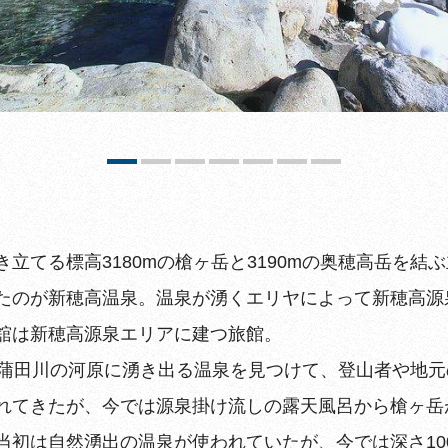
立てる標高3180mの槍ヶ岳と3190mの奥穂高岳を結
たのが新穂高温泉。温泉が湧くエリヤによって新穂高源
舘は新穂高源泉エリアに建つ旅館。
が蒲田川の河原に湧き出る温泉を見つけて、登山者や地
れてきたが、今では源泉掛け流しの露天風呂から槍ヶ岳
当初は自然湧出の温泉が使われていたが、今では深さ10