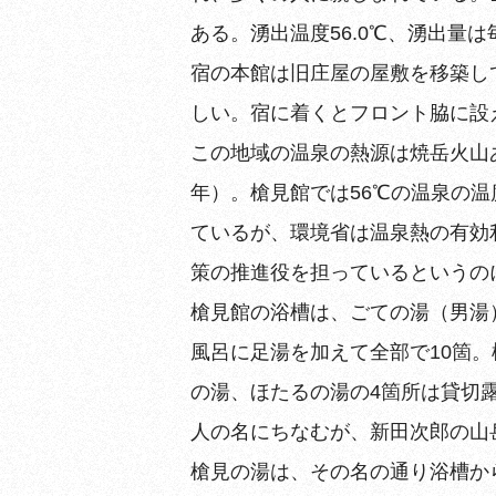
ある。湧出温度56.0℃、湧出量
宿の本館は旧庄屋の屋敷を移築し
しい。宿に着くとフロント脇に設
この地域の温泉の熱源は焼岳火山
年）。槍見館では56℃の温泉の
ているが、環境省は温泉熱の有効
策の推進役を担っているというの
槍見館の浴槽は、ごての湯（男湯
風呂に足湯を加えて全部で10箇
の湯、ほたるの湯の4箇所は貸切
人の名にちなむが、新田次郎の山
槍見の湯は、その名の通り浴槽か