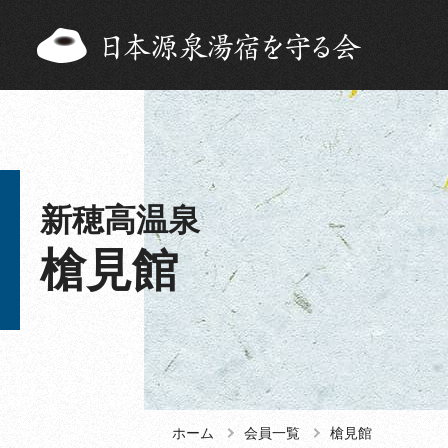
新穂高温泉
槍見館
ホーム
会員一覧
槍見館