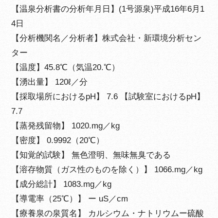
【温泉分析書の分析年月日】(1号源泉)平成16年6月1
4日
【分析機関名／分析者】株式会社・新環境分析セン
ター
【温度】45.8℃（気温20.℃）
【湧出量】 120ℓ／分
【採取場所におけるpH】 7.6 【試験室におけるpH】
7.7
【蒸発残留物】 1020.mg／kg
【密度】 0.9992（20℃）
【知覚的試験】 無色澄明、無味無臭である
【溶存物質（ガス性のものを除く）】 1066.mg／kg
【成分総計】 1083.mg／kg
【導電率（25℃）】 ー uS／cm
【療養泉の泉質名】 カルシウム・ナトリウムー硫酸