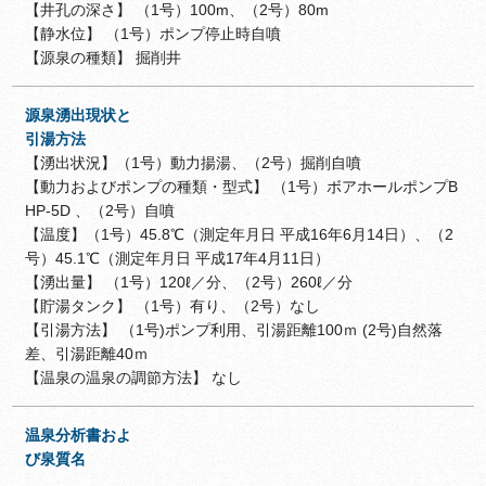
【井孔の深さ】 （1号）100m、（2号）80m
【静水位】 （1号）ポンプ停止時自噴
【源泉の種類】 掘削井
源泉湧出現状と
引湯方法
【湧出状況】（1号）動力揚湯、（2号）掘削自噴
【動力およびポンプの種類・型式】 （1号）ボアホールポンプB
HP-5D 、（2号）自噴
【温度】（1号）45.8℃（測定年月日 平成16年6月14日）、（2
号）45.1℃（測定年月日 平成17年4月11日）
【湧出量】 （1号）120ℓ／分、（2号）260ℓ／分
【貯湯タンク】 （1号）有り、（2号）なし
【引湯方法】 （1号)ポンプ利用、引湯距離100ｍ (2号)自然落
差、引湯距離40ｍ
【温泉の温泉の調節方法】 なし
温泉分析書およ
び泉質名