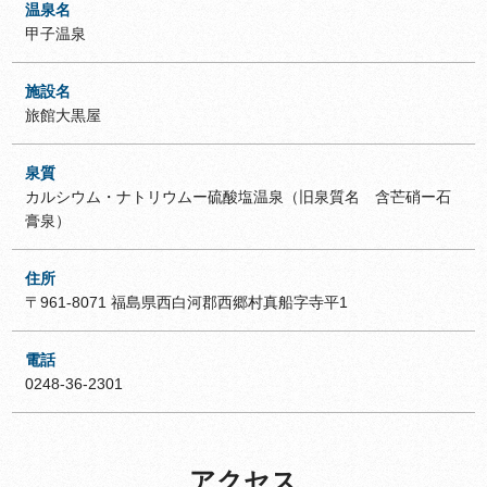
温泉名
甲子温泉
施設名
旅館大黒屋
泉質
カルシウム・ナトリウムー硫酸塩温泉（旧泉質名 含芒硝ー石
膏泉）
住所
〒961-8071 福島県西白河郡西郷村真船字寺平1
電話
0248-36-2301
アクセス