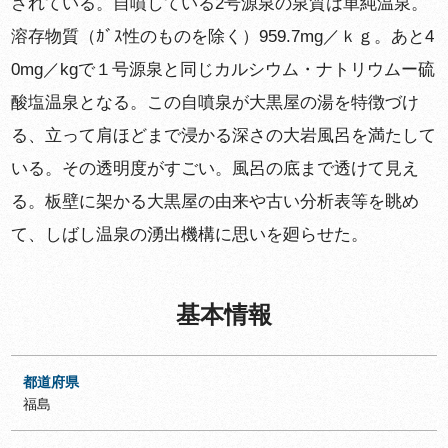
されている。自噴している2号源泉の泉質は単純温泉。
溶存物質（ｶﾞｽ性のものを除く）959.7mg／ｋｇ。あと4
0mg／kgで１号源泉と同じカルシウム・ナトリウムー硫
酸塩温泉となる。この自噴泉が大黒屋の湯を特徴づけ
る、立って肩ほどまで浸かる深さの大岩風呂を満たして
いる。その透明度がすごい。風呂の底まで透けて見え
る。板壁に架かる大黒屋の由来や古い分析表等を眺め
て、しばし温泉の湧出機構に思いを廻らせた。
基本情報
都道府県
福島