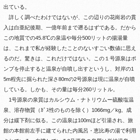
出ている。
詳しく調べたわけではないが、この辺りの花崗岩の貫
入は白亜紀後期、一億年前まで遡るはずである。だから
この地質での45.8℃の泉温や毎分500リットの揚湯量
は、これまで私が経験したことのないすごい数値に思え
るのだ。驚きは、これだけではない。この１号源泉はポ
ンプを停止すると温泉が自噴し出すというし、対岸の1
5m程先に掘られた深さ80mの2号源泉は現に温泉が自噴
している。しかも、その量は毎分260リットル。
1号源泉の泉質はカルシウム・ナトリウムー硫酸塩温
泉、溶存物質（ｶﾞｽ性のものを除く）1066mg／kg。成
分は緩下剤に似る。この温泉は100mほど引湯され、旅
館の本館前左手に建てられた内風呂・恵比寿の湯で利用