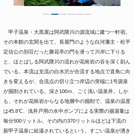
甲子温泉・大黒屋は阿武隈川の源流域に建つ一軒宿。
その本館の玄関を出て、長屋門のような白河藩主・松平
定信公の別荘だった勝花亭の門を潜って川岸に下りる
と、ほとばしる阿武隈川の流れが花崗岩の谷を深く刻ん
でいる。本流は支流の白水沢が合流する地点で直角に向
きを変えるが、合流点の切り立つ岸辺の突端に1号源泉
が掘削されている。深さ100ｍ、ごく浅い温泉井。しか
も、それが花崗岩からなる地層中の掘削で、温泉の温度
は45.8℃、浅井戸用の水中ポンプによる実際の揚湯量は
毎分500リットル。その内の370リットルほどは下流の
新甲子温泉に給湯されているという。すごい温泉が湧き