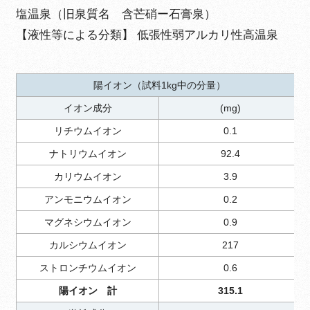
塩温泉（旧泉質名 含芒硝ー石膏泉）
【液性等による分類】 低張性弱アルカリ性高温泉
陽イオン（試料1kg中の分量）
イオン成分
(mg)
リチウムイオン
0.1
ナトリウムイオン
92.4
カリウムイオン
3.9
アンモニウムイオン
0.2
マグネシウムイオン
0.9
カルシウムイオン
217
ストロンチウムイオン
0.6
陽イオン 計
315.1