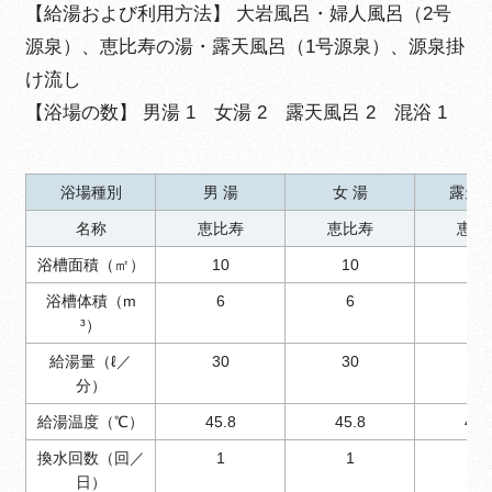
【給湯および利用方法】 大岩風呂・婦人風呂（2号
源泉）、恵比寿の湯・露天風呂（1号源泉）、源泉掛
け流し
【浴場の数】 男湯 1 女湯 2 露天風呂 2 混浴 1
浴場種別
男 湯
女 湯
露天
名称
恵比寿
恵比寿
恵比
浴槽面積（㎡）
10
10
6
浴槽体積（m
6
6
3.6
³）
給湯量（ℓ／
30
30
20
分）
給湯温度（℃）
45.8
45.8
45.
換水回数（回／
1
1
1
日）