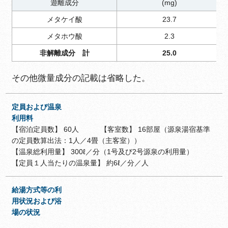
遊離成分
(mg)
メタケイ酸
23.7
メタホウ酸
2.3
非解離成分 計
25.0
その他微量成分の記載は省略した。
定員および温泉
利用料
【宿泊定員数】 60人 【客室数】 16部屋（源泉湯宿基準
の定員数算出法：1人／4畳（主客室））
【温泉総利用量】 300ℓ／分（1号及び2号源泉の利用量）
【定員１人当たりの温泉量】 約6ℓ／分／人
給湯方式等の利
用状況および浴
場の状況